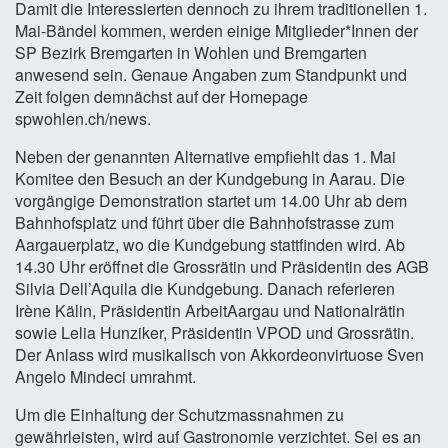
Damit die Interessierten dennoch zu ihrem traditionellen 1.
Mai-Bändel kommen, werden einige Mitglieder*Innen der
SP Bezirk Bremgarten in Wohlen und Bremgarten
anwesend sein. Genaue Angaben zum Standpunkt und
Zeit folgen demnächst auf der Homepage
spwohlen.ch/news.
Neben der genannten Alternative empfiehlt das 1. Mai
Komitee den Besuch an der Kundgebung in Aarau. Die
vorgängige Demonstration startet um 14.00 Uhr ab dem
Bahnhofsplatz und führt über die Bahnhofstrasse zum
Aargauerplatz, wo die Kundgebung stattfinden wird. Ab
14.30 Uhr eröffnet die Grossrätin und Präsidentin des AGB
Silvia Dell’Aquila die Kundgebung. Danach referieren
Irène Kälin, Präsidentin ArbeitAargau und Nationalrätin
sowie Lelia Hunziker, Präsidentin VPOD und Grossrätin.
Der Anlass wird musikalisch von Akkordeonvirtuose Sven
Angelo Mindeci umrahmt.
Um die Einhaltung der Schutzmassnahmen zu
gewährleisten, wird auf Gastronomie verzichtet. Sei es an