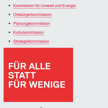
Kommission für Umwelt und Energie
Ortsbürgerkommission
Planungskommission
Kulturkommission
Strategiekommission