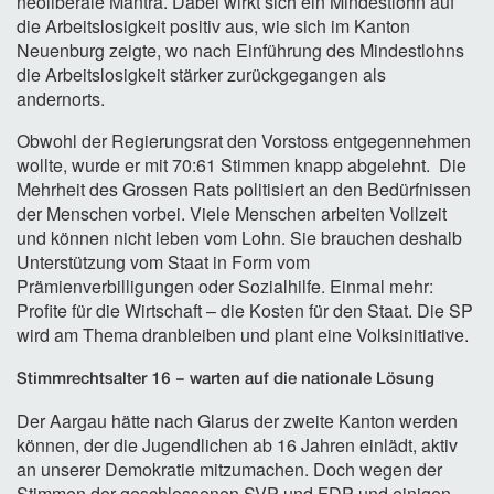
neoliberale Mantra. Dabei wirkt sich ein Mindestlohn auf
die Arbeitslosigkeit positiv aus, wie sich im Kanton
Neuenburg zeigte, wo nach Einführung des Mindestlohns
die Arbeitslosigkeit stärker zurückgegangen als
andernorts.
Obwohl der Regierungsrat den Vorstoss entgegennehmen
wollte, wurde er mit 70:61 Stimmen knapp abgelehnt. Die
Mehrheit des Grossen Rats politisiert an den Bedürfnissen
der Menschen vorbei. Viele Menschen arbeiten Vollzeit
und können nicht leben vom Lohn. Sie brauchen deshalb
Unterstützung vom Staat in Form vom
Prämienverbilligungen oder Sozialhilfe. Einmal mehr:
Profite für die Wirtschaft – die Kosten für den Staat. Die SP
wird am Thema dranbleiben und plant eine Volksinitiative.
Stimmrechtsalter 16 – warten auf die nationale Lösung
Der Aargau hätte nach Glarus der zweite Kanton werden
können, der die Jugendlichen ab 16 Jahren einlädt, aktiv
an unserer Demokratie mitzumachen. Doch wegen der
Stimmen der geschlossenen SVP und FDP und einigen