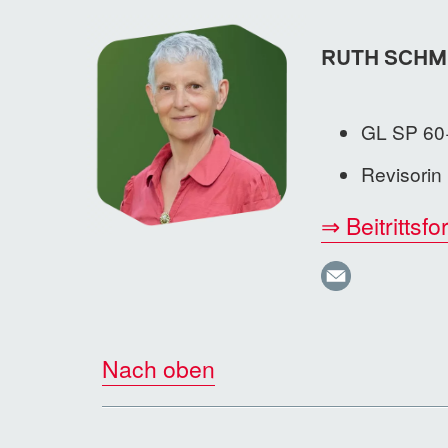
RUTH SCHM
GL SP 60
Revisorin
⇒ Beitritts
Nach oben