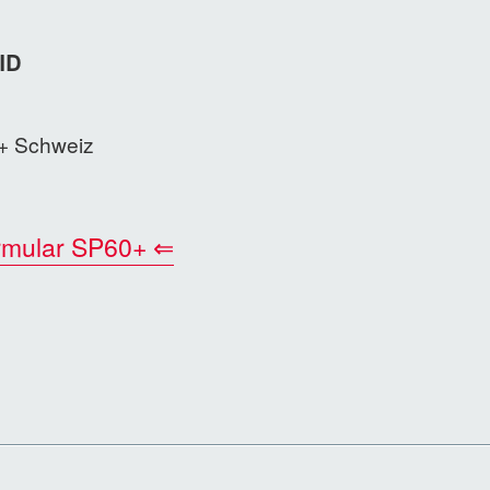
ID
+ Schweiz
formular SP60+ ⇐