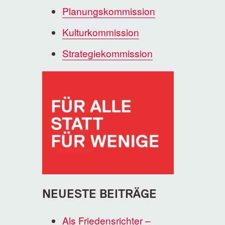
Planungskommission
Kulturkommission
Strategiekommission
NEUESTE BEITRÄGE
Als Friedensrichter –