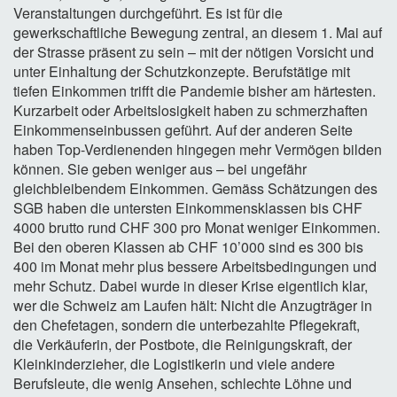
Veranstaltungen durchgeführt. Es ist für die
gewerkschaftliche Bewegung zentral, an diesem 1. Mai auf
der Strasse präsent zu sein – mit der nötigen Vorsicht und
unter Einhaltung der Schutzkonzepte. Berufstätige mit
tiefen Einkommen trifft die Pandemie bisher am härtesten.
Kurzarbeit oder Arbeitslosigkeit haben zu schmerzhaften
Einkommenseinbussen geführt. Auf der anderen Seite
haben Top-​Verdienenden hingegen mehr Vermögen bilden
können. Sie geben weniger aus – bei ungefähr
gleichbleibendem Einkommen. Gemäss Schätzungen des
SGB haben die untersten Einkommensklassen bis CHF
4000 brutto rund CHF 300 pro Monat weniger Einkommen.
Bei den oberen Klassen ab CHF 10’000 sind es 300 bis
400 im Monat mehr plus bessere Arbeitsbedingungen und
mehr Schutz. Dabei wurde in dieser Krise eigentlich klar,
wer die Schweiz am Laufen hält: Nicht die Anzugträger in
den Chefetagen, sondern die unterbezahlte Pflegekraft,
die Verkäuferin, der Postbote, die Reinigungskraft, der
Kleinkinderzieher, die Logistikerin und viele andere
Berufsleute, die wenig Ansehen, schlechte Löhne und