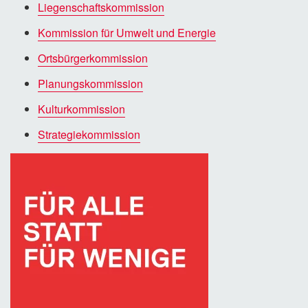
Liegenschaftskommission
Kommission für Umwelt und Energie
Ortsbürgerkommission
Planungskommission
Kulturkommission
Strategiekommission